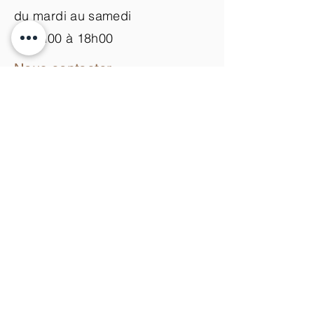
du mardi au samedi
de 9h00 à 18h00
Nous contacter
+33 (0)3 89 200 100​
info@atelier-de-yann.com
S'abonner à la newsletter
S'inscrire