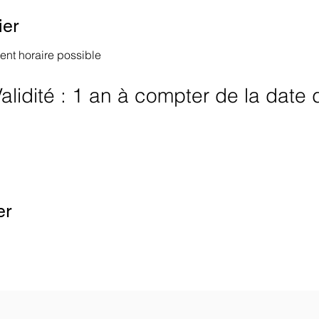
ier
nt horaire possible
alidité : 1 an à compter de la date 
de vos paramètres de données analytiques et de cookies fonct
er