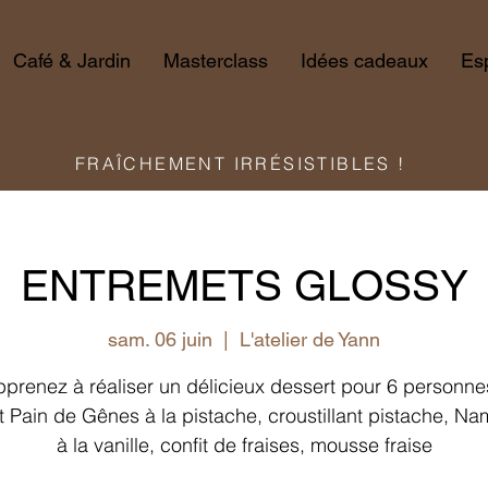
Café & Jardin
Masterclass
Idées cadeaux
Es
FRAÎCHEMENT IRRÉSISTIBLES !
ENTREMETS GLOSSY
sam. 06 juin
  |  
L'atelier de Yann
prenez à réaliser un délicieux dessert pour 6 personne
t Pain de Gênes à la pistache, croustillant pistache, N
à la vanille, confit de fraises, mousse fraise