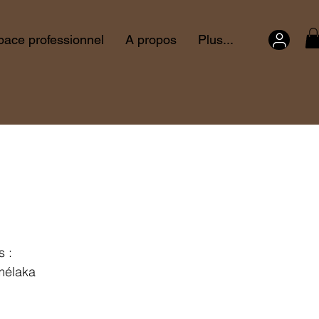
pace professionnel
A propos
Plus...
s :
amélaka