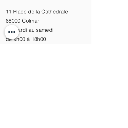
11 Place de la Cathédrale
68000 Colmar
du mardi au samedi
de 9h00 à 18h00
Nous contacter
+33 (0)3 89 200 100​
info@atelier-de-yann.com
S'abonner à la newsletter