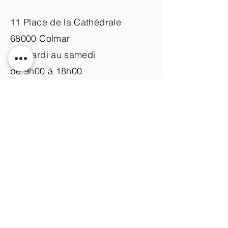
11 Place de la Cathédrale
68000 Colmar
du mardi au samedi
de 9h00 à 18h00
Nous contacter
+33 (0)3 89 200 100​
info@atelier-de-yann.com
S'abonner à la newsletter