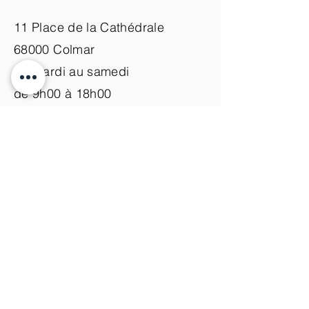
11 Place de la Cathédrale
68000 Colmar
du mardi au samedi
de 9h00 à 18h00
Nous contacter
+33 (0)3 89 200 100​
info@atelier-de-yann.com
S'abonner à la newsletter